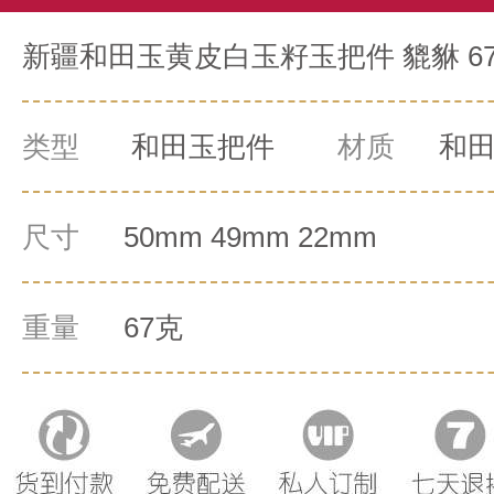
新疆和田玉黄皮白玉籽玉把件 貔貅 6
类型
和田玉把件
材质
和
尺寸
50mm 49mm 22mm
重量
67克