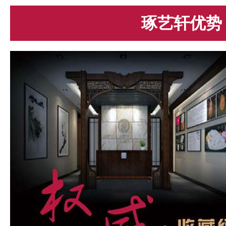
琢艺轩优势