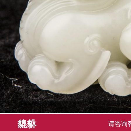
貔貅
请咨询