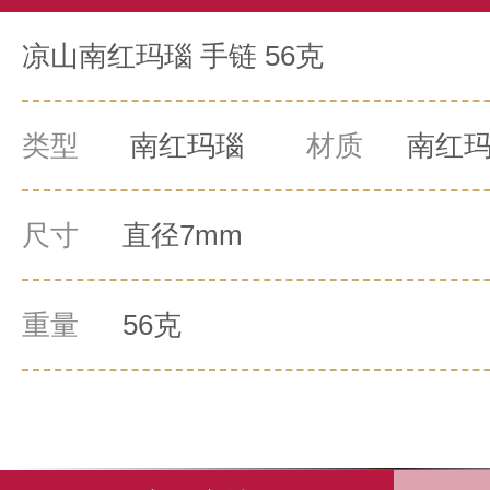
凉山南红玛瑙 手链 56克
类型
南红玛瑙
材质
南红
尺寸
直径7mm
重量
56克