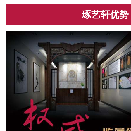
琢艺轩优势