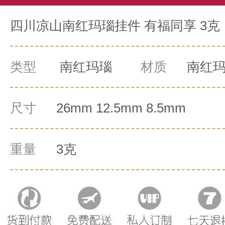
四川凉山南红玛瑙挂件 有福同享 3克
类型
南红玛瑙
材质
南红
尺寸
26mm 12.5mm 8.5mm
重量
3克