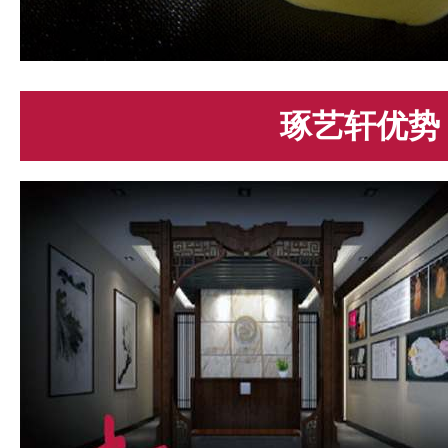
琢艺轩优势