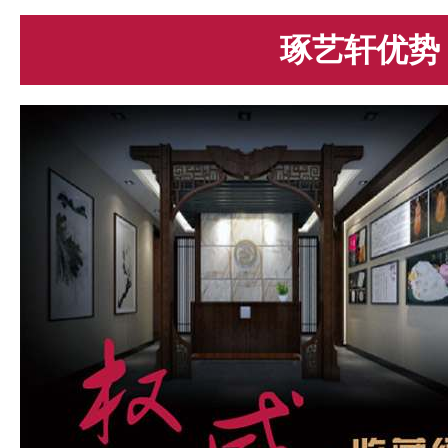
琢艺轩优势