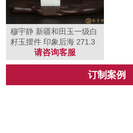
穆宇静 新疆和田玉一级白
籽玉摆件 印象后海 271.3
克
请咨询客服
订制案例