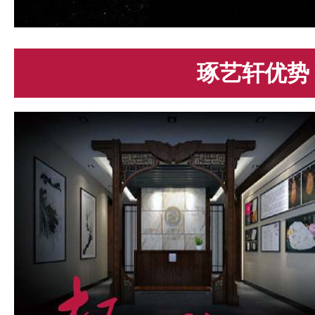
琢艺轩优势