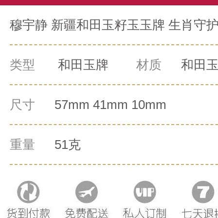
穆宇静 新疆和田玉籽玉玉牌 生肖守护
类型
和田玉牌
材质
和田
尺寸
57mm 41mm 10mm
重量
51克