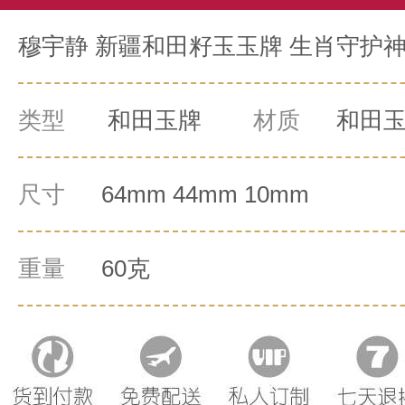
穆宇静 新疆和田籽玉玉牌 生肖守护神之
类型
和田玉牌
材质
和田
尺寸
64mm 44mm 10mm
重量
60克