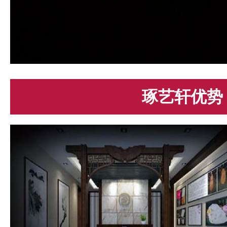
琢艺轩优势