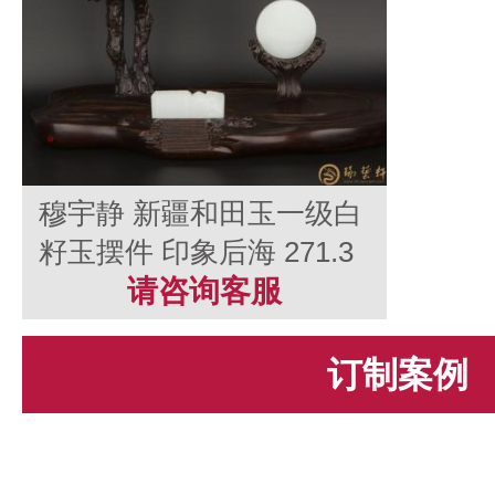
穆宇静 新疆和田玉一级白
籽玉摆件 印象后海 271.3
克
请咨询客服
订制案例