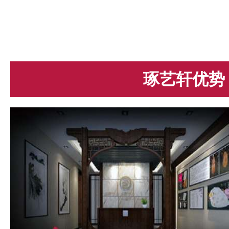
琢艺轩优势