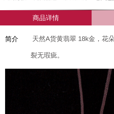
商品详情
天然A货黄翡翠 18k金，
简介
裂无瑕疵。