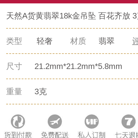
天然A货黄翡翠18k金吊坠 百花齐放 
类型
轻奢
材质
翡翠
尺寸
21.2mm*21.2mm*5.8mm
重量
3克