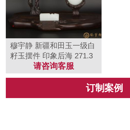
穆宇静 新疆和田玉一级白
籽玉摆件 印象后海 271.3
克
请咨询客服
订制案例