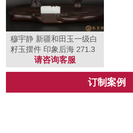
穆宇静 新疆和田玉一级白
籽玉摆件 印象后海 271.3
克
请咨询客服
订制案例