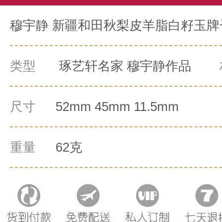
穆宇静 新疆和田秋梨皮羊脂白籽玉牌子
类型
琢艺轩名家 穆宇静作品
尺寸
52mm 45mm 11.5mm
重量
62克