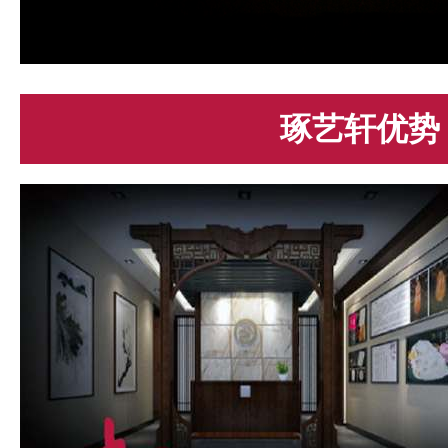
琢艺轩优势