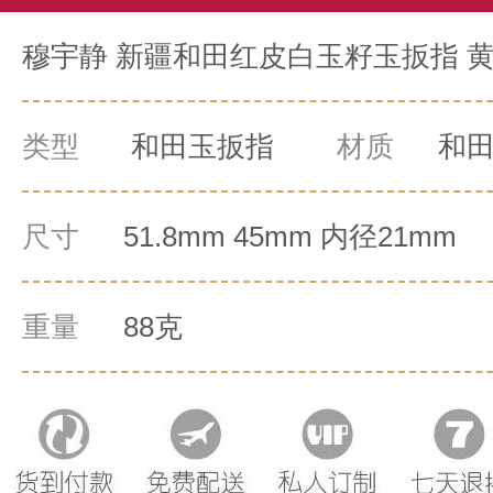
穆宇静 新疆和田红皮白玉籽玉扳指 黄财
类型
和田玉扳指
材质
和
尺寸
51.8mm 45mm 内径21mm
重量
88克