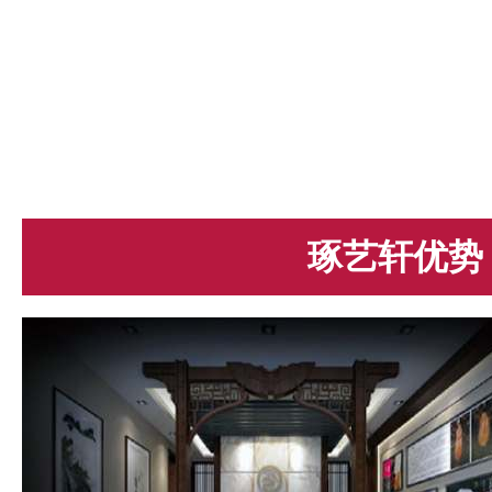
琢艺轩优势