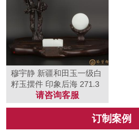
穆宇静 新疆和田玉一级白
籽玉摆件 印象后海 271.3
克
请咨询客服
订制案例