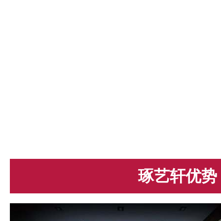
琢艺轩优势