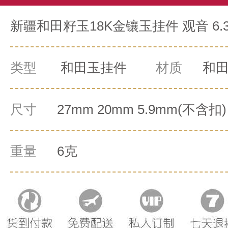
新疆和田籽玉18K金镶玉挂件 观音 6.
类型
和田玉挂件
材质
和
尺寸
27mm 20mm 5.9mm(不含扣)
重量
6克