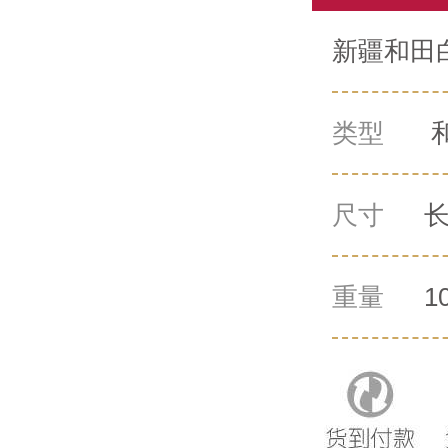
新疆和田白
类型
尺寸
长
重量
1