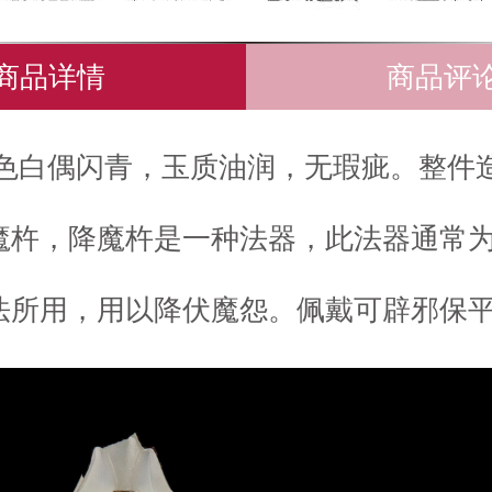
商品详情
商品评
色白偶闪青，玉质油润，无瑕疵。整件
魔杵，降魔杵是一种法器，此法器通常
法所用，用以降伏魔怨。佩戴可辟邪保