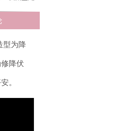
论
造型为降
为修降伏
平安。