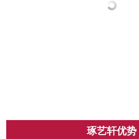
琢艺轩优势