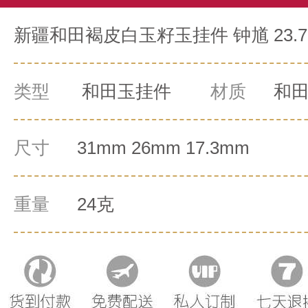
新疆和田褐皮白玉籽玉挂件 钟馗 23.
类型
和田玉挂件
材质
和
尺寸
31mm 26mm 17.3mm
重量
24克