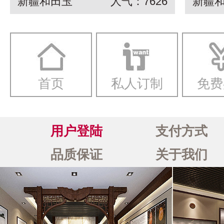
新疆和田玉
人气：7626
新疆
串 龙生九子
白玉
一念
首页
私人订制
免费
用户登陆
支付方式
品质保证
关于我们