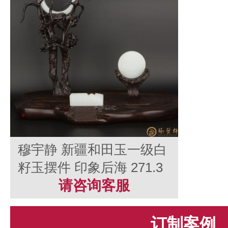
穆宇静 新疆和田玉一级白
籽玉摆件 印象后海 271.3
克
请咨询客服
订制案例