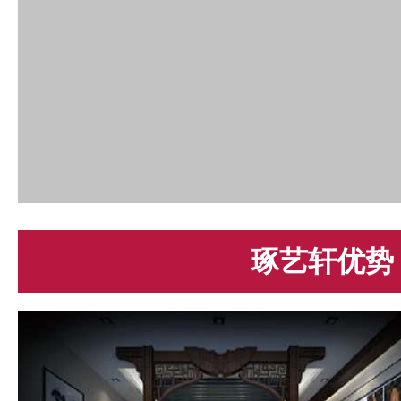
琢艺轩优势