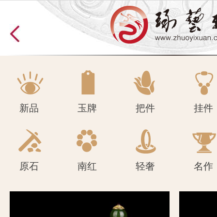
原石
南红
轻奢
名作
新品
玉牌
把件
挂件
原石
南红
轻奢
名作