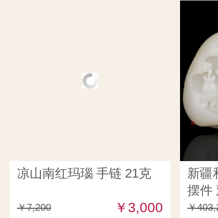
凉山南红玛瑙 手链 21克
新疆
摆件 
￥3,000
￥7,200
￥403,