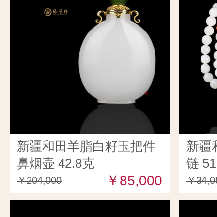
新疆和田羊脂白籽玉把件
新疆
鼻烟壶 42.8克
链 51
￥85,000
￥204,000
￥34,0