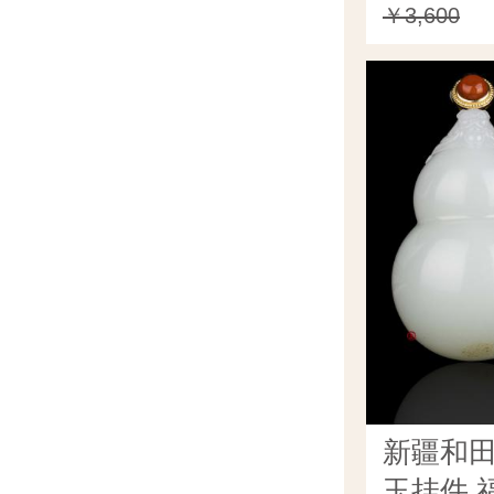
￥3,600
新疆和
玉挂件 福