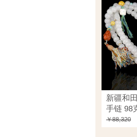
新疆和田
手链 98
￥88,320