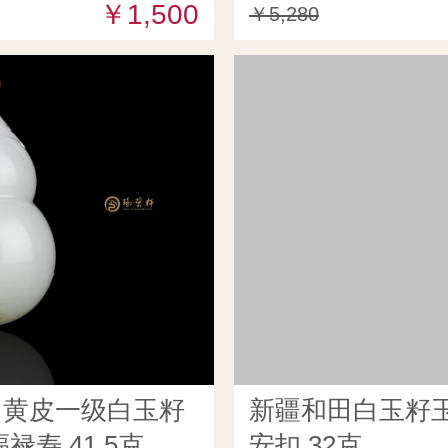
￥1,500
￥5,280
田黄皮一级白玉籽
新疆和田白玉籽玉
禄寿 41.5克
安扣 32克