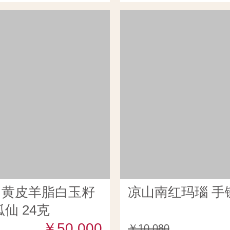
田黄皮羊脂白玉籽
凉山南红玛瑙 手链
仙 24克
￥50,000
￥10,080