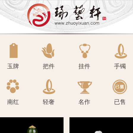
南红
轻奢
名作
已售
玉牌
把件
挂件
手镯
南红
轻奢
名作
已售