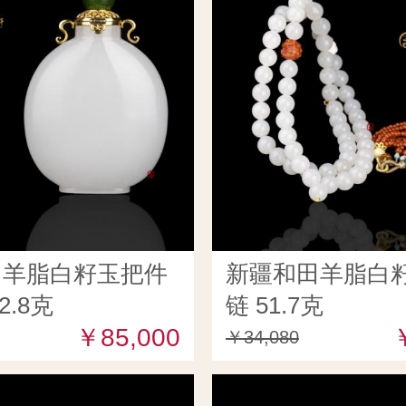
田羊脂白籽玉把件
新疆和田羊脂白籽
2.8克
链 51.7克
￥85,000
￥34,080