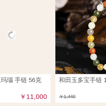
玛瑙 手链 56克
和田玉多宝手链 1
￥11,000
￥1,440