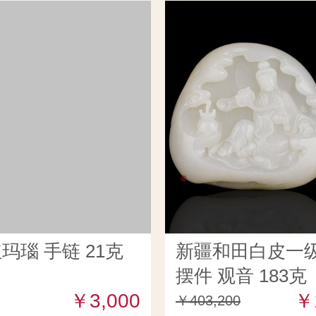
玛瑙 手链 21克
新疆和田白皮一
摆件 观音 183克
￥3,000
￥
￥403,200