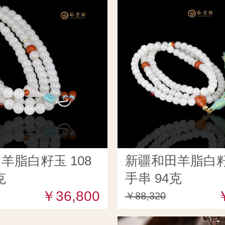
羊脂白籽玉 108
新疆和田羊脂白籽玉
克
手串 94克
￥36,800
￥88,320