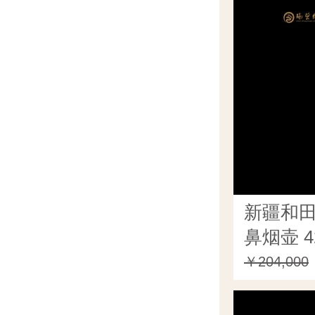
新疆和
鼻烟壶 4
￥204,000