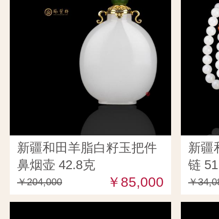
新疆和田羊脂白籽玉把件
新疆
鼻烟壶 42.8克
链 51
￥85,000
￥204,000
￥34,0