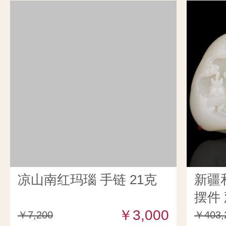
凉山南红玛瑙 手链 21克
新疆
摆件 
￥3,000
￥7,200
￥403,