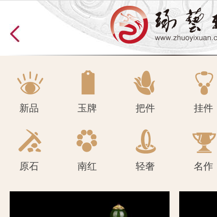
原石
南红
轻奢
名作
新品
玉牌
把件
挂件
原石
南红
轻奢
名作