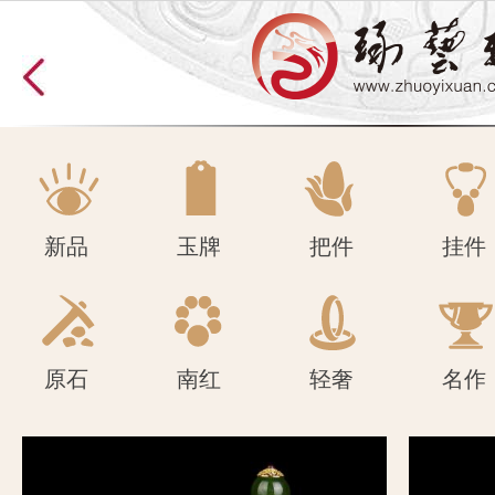
原石
南红
轻奢
名作
新品
玉牌
把件
挂件
原石
南红
轻奢
名作