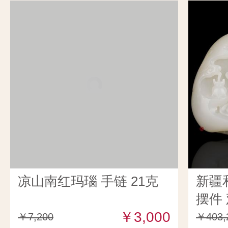
凉山南红玛瑙 手链 21克
新疆
摆件 
￥3,000
￥7,200
￥403,