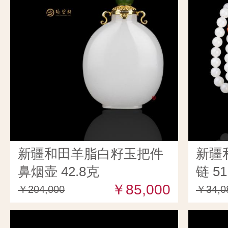
新疆和田羊脂白籽玉把件
新疆
鼻烟壶 42.8克
链 51
￥85,000
￥204,000
￥34,0