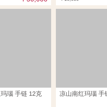
玛瑙 手链 12克
凉山南红玛瑙 手链 