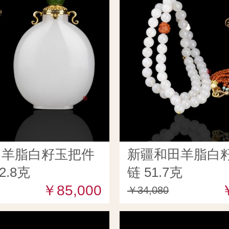
田羊脂白籽玉把件
新疆和田羊脂白籽
2.8克
链 51.7克
￥85,000
￥34,080