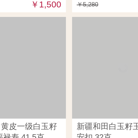
￥1,500
￥5,280
田黄皮一级白玉籽
新疆和田白玉籽玉
禄寿 41.5克
安扣 32克