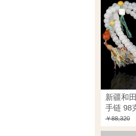
新疆和田
手链 98
￥88,320