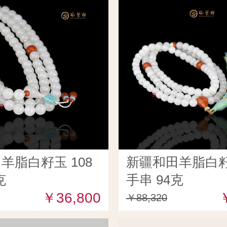
羊脂白籽玉 108
新疆和田羊脂白籽玉
克
手串 94克
￥36,800
￥88,320