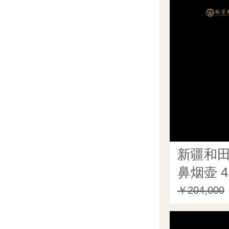
新疆和
鼻烟壶 4
￥204,000