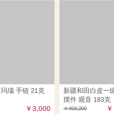
玛瑙 手链 21克
新疆和田白皮一
摆件 观音 183克
￥3,000
￥
￥403,200