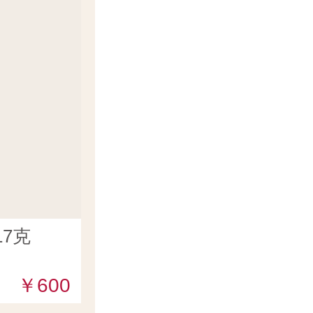
7克
￥600