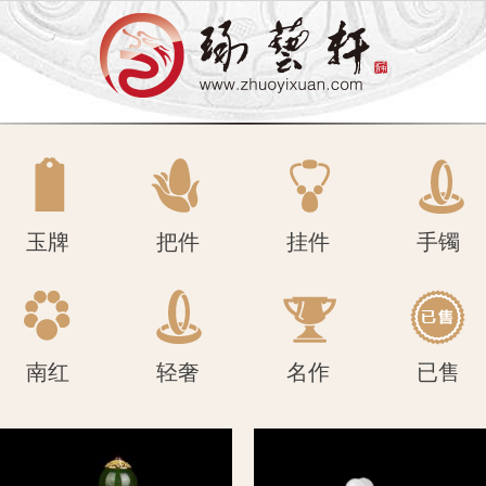
南红
轻奢
名作
已售
玉牌
把件
挂件
手镯
南红
轻奢
名作
已售