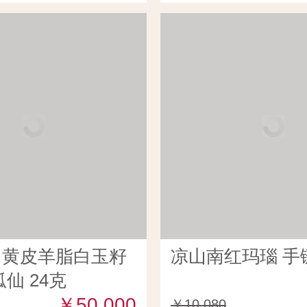
田黄皮羊脂白玉籽
凉山南红玛瑙 手链
仙 24克
￥50,000
￥10,080