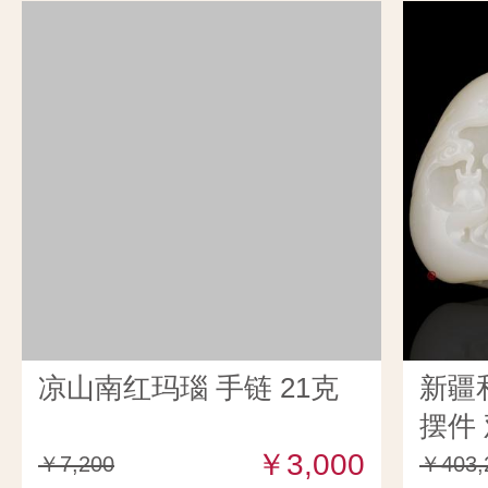
凉山南红玛瑙 手链 21克
新疆
摆件 
￥3,000
￥7,200
￥403,