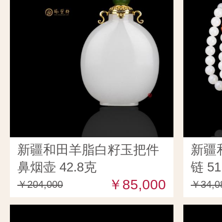
新疆和田羊脂白籽玉把件
新疆
鼻烟壶 42.8克
链 51
￥85,000
￥204,000
￥34,0