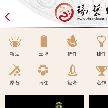
原石
南红
轻奢
名作
新品
玉牌
把件
挂件
原石
南红
轻奢
名作