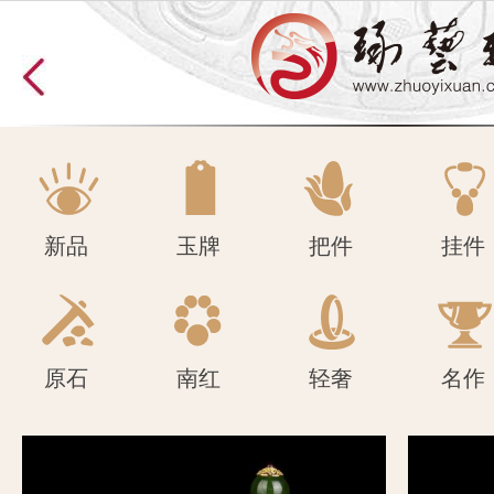
原石
南红
轻奢
名作
新品
玉牌
把件
挂件
原石
南红
轻奢
名作