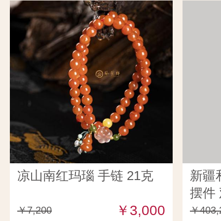
凉山南红玛瑙 手链 21克
新疆
摆件 
￥3,000
￥7,200
￥403,