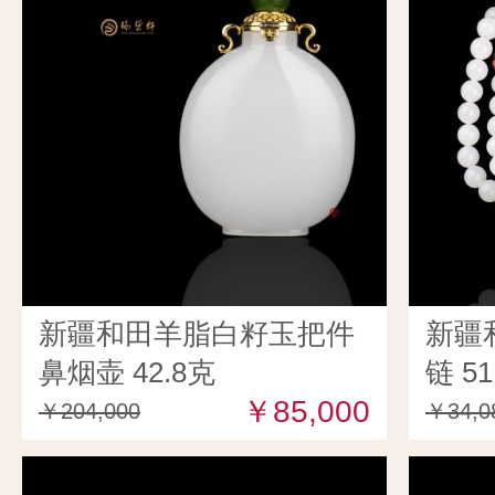
新疆和田羊脂白籽玉把件
新疆
鼻烟壶 42.8克
链 51
￥85,000
￥204,000
￥34,0