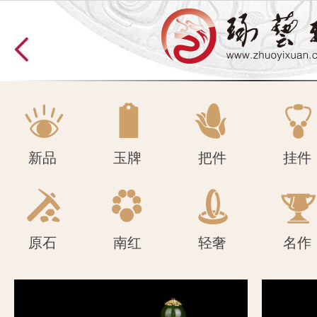
原石
南红
轻奢
名作
新品
玉牌
把件
挂件
原石
南红
轻奢
名作