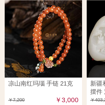
凉山南红玛瑙 手链 21克
新疆
摆件 
￥3,000
￥7,200
￥403,