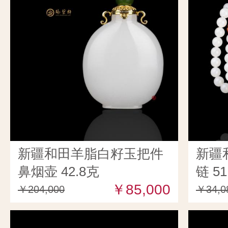
新疆和田羊脂白籽玉把件
新疆
鼻烟壶 42.8克
链 51
￥85,000
￥204,000
￥34,0