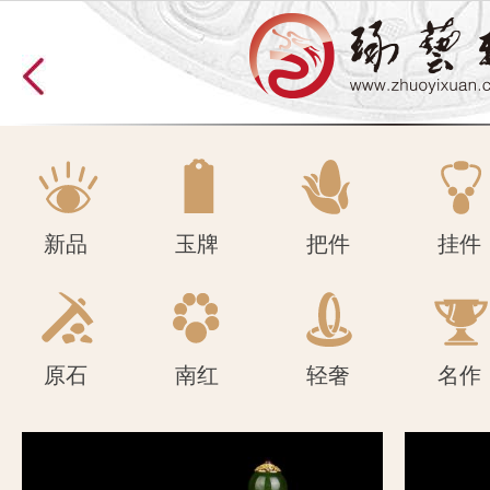
原石
南红
轻奢
名作
新品
玉牌
把件
挂件
原石
南红
轻奢
名作