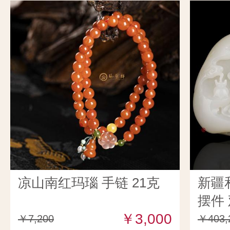
凉山南红玛瑙 手链 21克
新疆
摆件 
￥3,000
￥7,200
￥403,