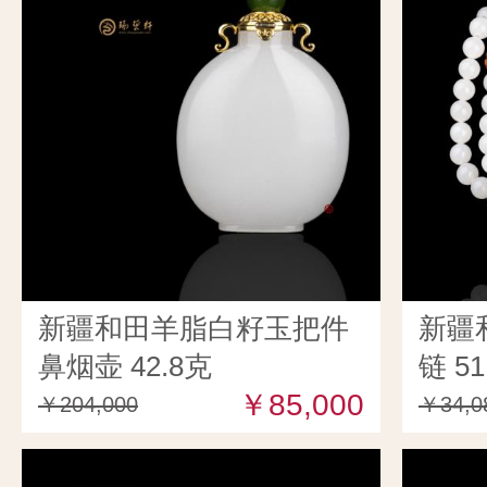
新疆和田羊脂白籽玉把件
新疆
鼻烟壶 42.8克
链 51
￥85,000
￥204,000
￥34,0