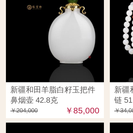
新疆和田羊脂白籽玉把件
新疆
鼻烟壶 42.8克
链 51
￥85,000
￥204,000
￥34,0