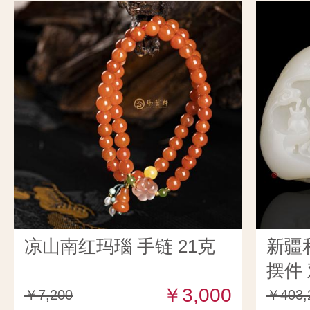
凉山南红玛瑙 手链 21克
新疆
摆件 
￥3,000
￥7,200
￥403,