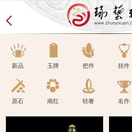
原石
南红
轻奢
名作
新品
玉牌
把件
挂件
原石
南红
轻奢
名作