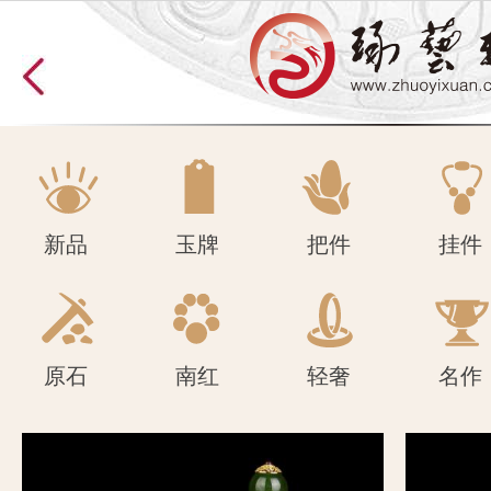
原石
南红
轻奢
名作
新品
玉牌
把件
挂件
原石
南红
轻奢
名作