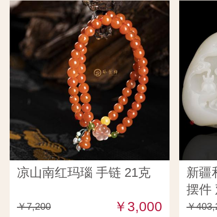
凉山南红玛瑙 手链 21克
新疆
摆件 
￥3,000
￥7,200
￥403,