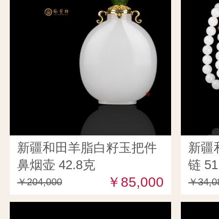
新疆和田羊脂白籽玉把件
新疆
鼻烟壶 42.8克
链 51
￥85,000
￥204,000
￥34,0