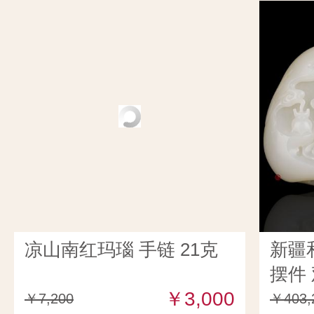
凉山南红玛瑙 手链 21克
新疆
摆件 
￥3,000
￥7,200
￥403,