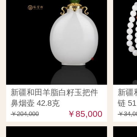
新疆和田羊脂白籽玉把件
新疆
鼻烟壶 42.8克
链 51
￥85,000
￥204,000
￥34,0