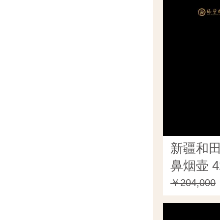
新疆和
鼻烟壶 4
￥204,000