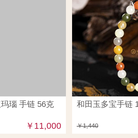
玛瑙 手链 56克
和田玉多宝手链 1
￥11,000
￥1,440