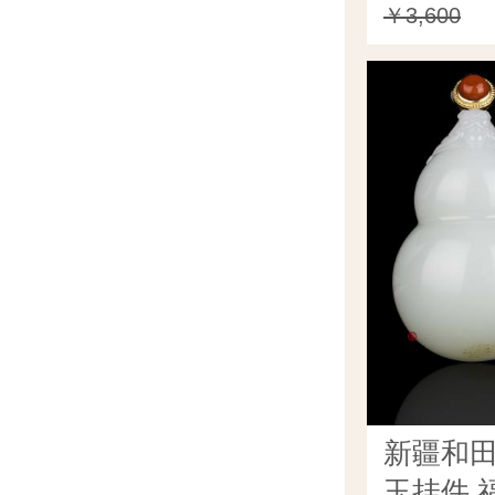
￥3,600
新疆和
玉挂件 福