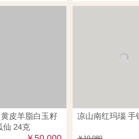
田黄皮羊脂白玉籽
凉山南红玛瑙 手链
仙 24克
￥50,000
￥10,080