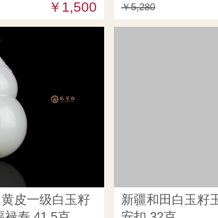
￥1,500
￥5,280
田黄皮一级白玉籽
新疆和田白玉籽玉
禄寿 41.5克
安扣 32克