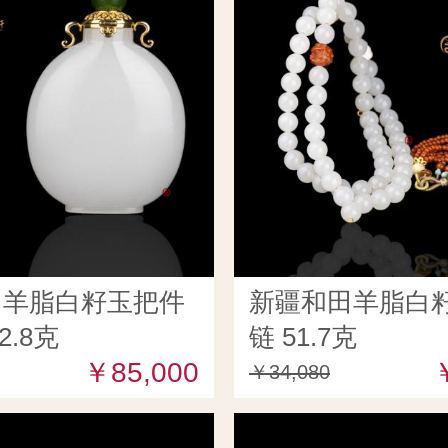
田羊脂白籽玉把件
新疆和田羊脂白籽
2.8克
链 51.7克
￥85,000
￥34,080