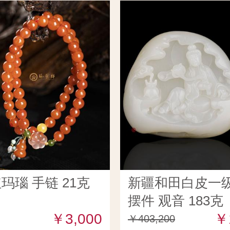
玛瑙 手链 21克
新疆和田白皮一
摆件 观音 183克
￥3,000
￥
￥403,200