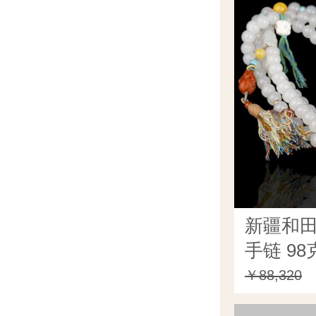
新疆和田
手链 98
￥88,320