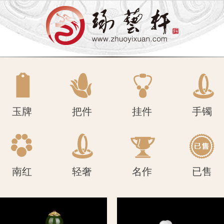
南红
轻奢
名作
已售
玉牌
把件
挂件
手镯
南红
轻奢
名作
已售