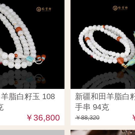
羊脂白籽玉 108
新疆和田羊脂白籽玉
克
手串 94克
￥36,800
￥88,320