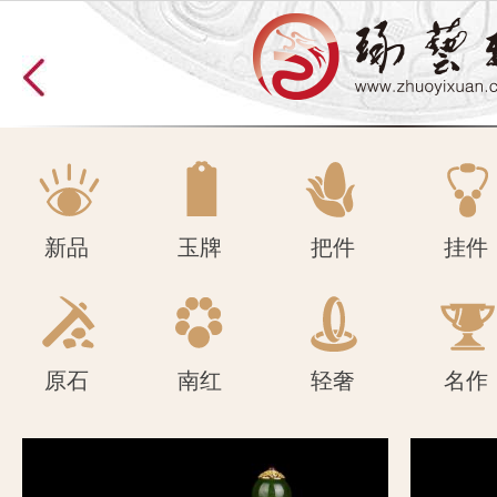
原石
南红
轻奢
名作
新品
玉牌
把件
挂件
原石
南红
轻奢
名作