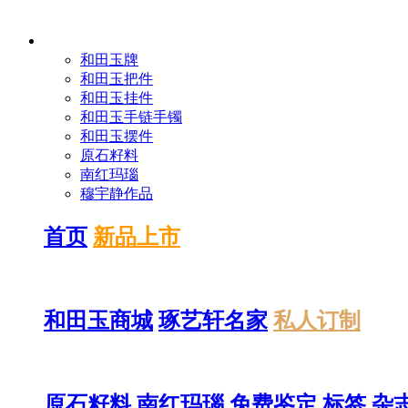
全部商品分类
和田玉牌
和田玉把件
和田玉挂件
和田玉手链手镯
和田玉摆件
原石籽料
南红玛瑙
穆宇静作品
首页
新品上市
和田玉商城
琢艺轩名家
私人订制
原石籽料
南红玛瑙
免费鉴定
标签
杂