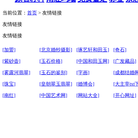
当前位置：
首页
> 友情链接
友情链接
友情链接
[加盟]
[北京婚纱摄影]
[琢艺轩和田玉]
[奇石]
[紫砂壶]
[玉石价格]
[中国和田玉网]
[广发藏品]
[雾露河翡翠]
[玉石的鉴别]
[字画]
[成都结婚网
[珠宝]
[皇朝翠玉翡翠]
[婚博会]
[大主宰txt
[南红]
[中国艺术网]
[网站大全]
[开心网址]