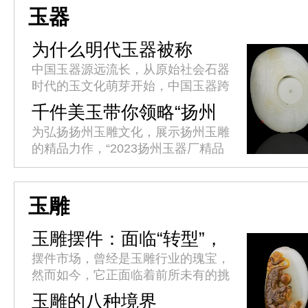
丽市将于4月10日至15日举办...
玉器
为什么明代玉器被称
作“粗大明”
中国玉器源远流长，从原始社会石器
时代的玉文化萌芽开始，中国玉器跨
越了8000余年的漫长岁月，足迹贯
千件美玉带你领略“扬州
穿了中华文明的全部历程，因此具备
工” 2023扬州玉器厂精品
为弘扬扬州玉雕文化，展示扬州玉雕
其他历史文化遗存难以比拟的连贯...
玉器展开展
的精品力作，“2023扬州玉器厂精品
玉器展”今天(4月17日)在扬州京华城
商业综合体隆重开幕。
玉雕
玉雕摆件：面临“转型”，
未来之路将何去何从?
摆件市场，曾经是玉雕行业的瑰宝，
然而如今，它正面临着前所未有的挑
战和转型。玉雕师们纷纷寻求突破，
玉雕的八种境界