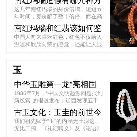
南红玛瑙造假有哪几种方
法?
这几年南红玛瑙的身价倍增，短短五
年时间，克价翻了数十倍倍。而在高
额利益的诱惑下，不良商人使出浑身
南红玛瑙和红翡该如何鉴
解数用各种方法造假，以此来牟取暴
别?
中国人向来喜欢红色，红色不仅给人
利。这就造成了南红市场假货层出
温暖和欣欣向荣的感觉，还能让人显
不...
得高贵优雅。红色的玉石在我国也是
格外受欢迎，比如佛家七宝中的南红
玛瑙，如今它已经与和田玉、翡翠
玉
渐...
中华玉雕第一龙”亮相国
博
1986年7月，“中国文明起源问题找到
新线索”的报道发布：辽西发现五千
年祭坛、女神庙、积石冢群址。考古
古玉文化：玉圭的前世今
学界推断，这一重大发现将中华文明
生
我们祖先赋予“玉”的内涵无比深这、
史提前了一千多年。34年后...
无比广阔。《礼记聘义》及《论语》
中都有“君子比德于玉焉”的句子。古