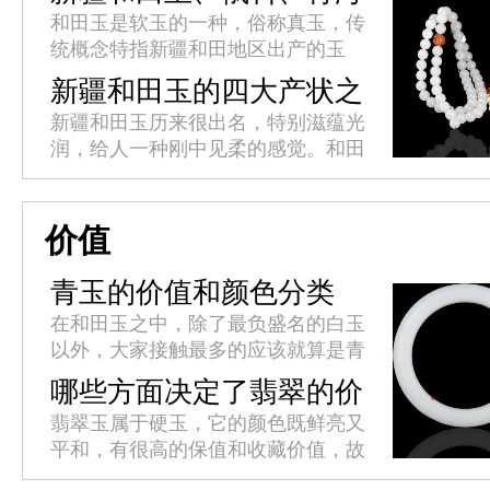
料、韩料的区别
和田玉是软玉的一种，俗称真玉，传
统概念特指新疆和田地区出产的玉
石，和田玉是国内高端具有领创品牌
新疆和田玉的四大产状之
的软玉，新国标泛指硬度在60至65
分
新疆和田玉历来很出名，特别滋蕴光
之间玉石的名称。新疆和田玉、俄
润，给人一种刚中见柔的感觉。和田
料...
古时候被称为“于阗”，中国藏语中意
为“产玉石的地方”，和田地处新疆的
最南端，南依昆仑山、北部则深...
价值
青玉的价值和颜色分类
在和田玉之中，除了最负盛名的白玉
以外，大家接触最多的应该就算是青
玉了。青玉的物质成分跟白玉相近，
哪些方面决定了翡翠的价
其颜色成因也与白玉一样，只不过是
值？
翡翠玉属于硬玉，它的颜色既鲜亮又
因为含有的微量元素铁的不同而呈
平和，有很高的保值和收藏价值，故
现...
而称为“玉中之王”。翡翠之美，美在