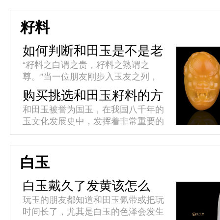
人认为工具有仁、义、智、勇、洁的
君子美德，所以以玉比德，敦品...
籽料
如何判断和田玉是不是老
熟?
“籽料之白谓之贵，籽料之熟谓之
尊。”当一位朋友刚步入玉友之列，
最容易首先被传授的便是和田玉籽料
购买挑选和田玉籽料的方
的白度判断标准，而自己最容易首先
法
和田玉被誉为国玉，在我国八千年的
接受的也是籽料的白度判断标准。对
玉文化发展史中，发挥着非常重要的
于...
作用。它色泽温雅，质感柔润，形质
高贵，千百年来受到上至帝王贵族，
下至平民百姓的热烈追捧。挑选和
白玉
田...
白玉戴久了发黄该怎么
办?
玩玉的朋友都知道和田玉佩带或把玩
时间长了，尤其是白玉的色泽会发生