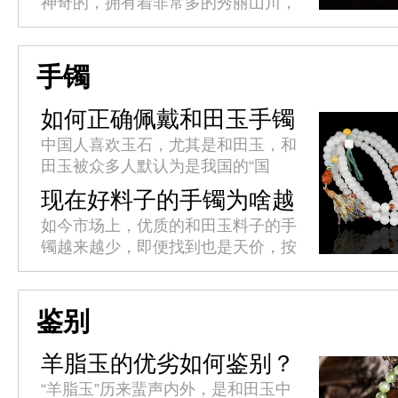
神奇的，拥有着非常多的秀丽山川，
只有你去过的地方越多，你对这个世
界的认知就越深，你的人生阅历才越
丰富，这也正是旅行的魅力所在
手镯
吧。...
如何正确佩戴和田玉手镯
中国人喜欢玉石，尤其是和田玉，和
田玉被众多人默认为是我国的“国
玉”，我国新疆出产的和田是最优质
现在好料子的手镯为啥越
的，且价值是一般人难以企及，所以
来越少了?
如今市场上，优质的和田玉料子的手
这种自带优质的“皇族血统”，自然
镯越来越少，即便找到也是天价，按
都...
理手镯是玉器饰品中最为常见，最受
青睐的一种，需求量应该很多，优质
的和田玉料的手镯也不会少，那为
鉴别
什...
羊脂玉的优劣如何鉴别？
“羊脂玉”历来蜚声内外，是和田玉中