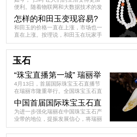
便利。随着物联网和大数据技术的发
展，一个小小的二维码轻松实现了各
怎样的和田玉变现容易?
类产品溯源体系的构建，以其便捷、
和田玉的价格一直在上涨，市场也一
快速、直观的响应模式，让企业产...
直在上涨。按理说，和田玉在玩家手
中变现，应该很容易吧?为什么我们
仍然发现很多时候很难兑现?是什么
导致和田玉变现难?如何解决和田
玉石
玉...
“珠宝直播第一城” 瑞丽举
办首届国际珠宝玉石直播
4月13日，首届国际珠宝玉石直播节
节
在瑞丽市隆重举行。全国珠宝玉石直
播界精英代表汇聚瑞丽，共同见证这
中国首届国际珠宝玉石直
一辉煌时刻，推动珠宝玉石直播产业
播节4月10日至15日将在
为进一步强化瑞丽在中国珠宝玉石产
发展迈上新台阶。省委网信办副主...
瑞丽举办
业带的地位，提振发展信心，将瑞丽
打造为“中国珠宝玉石直播第一城”，
促进经济社会高质量跨越式发展，瑞