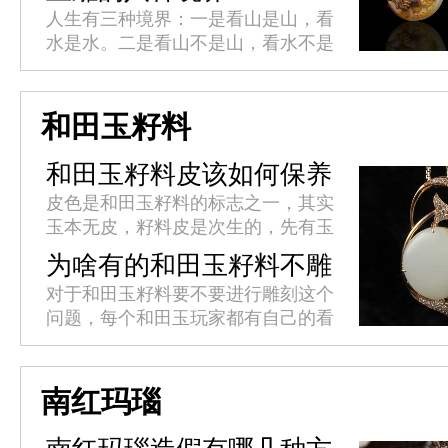
但未来之路究竟在何方?
人生有三种境界：一是看山是山，看
水是水。二是看山不是山，看水不是
水。三是看山还是山，看水还是水。
玉雕作品同样也有境界之分，这八大
境界也是玉雕匠人们的终极追求。
和田玉籽料
今...
和田玉籽料皮该如何保养
皮色是和田玉籽料的标志之一，其实
玉本无皮，籽料皮是次生的，先有玉
后有籽料皮，无玉则无籽料皮。籽料
为啥有的和田玉籽料不雕
皮是指玉里外表象的连接和表明之
刻
对于和田玉籽料要不要进行雕刻这个
处。有皮色的和田玉籽料经过巧雕往
问题，每个和田玉玩家都有自己的看
往...
法，有的喜欢没有雕刻的天然美、有
的喜欢经过玉雕师对籽料设计雕刻的
成品。在市面上经常能发现没有进
南红玛瑙
行...