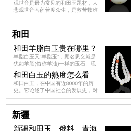
意
观世音是最为常见的和田玉题材，大
悲观世音菩萨普度众生，是救苦救难
的化身。人们常佩戴或供奉在家中，
祈求平安吉祥。观音心性柔和，仪态
端庄，世事洞明，能永保平安，消
和田
灾...
和田羊脂白玉贵在哪里？
羊脂白玉又“羊脂玉”，顾名思义就是
犹如羊脂(俗称羊油)一样的玉石。现
代对羊脂白玉的标准是：其透闪石成
和田白玉的熟度怎么看
分必须达到99%以上，羊脂白玉的鉴
呢？
和田白玉，在中国有近8000年的历
别还必须满足，质地纯、结构...
史。它论述了中国社会的发展史，对
中国传统文化有着深刻的理解，有着
丰富的历史文化价值。白玉有着巨大
的投资空间和收藏价值，而白玉的...
新疆
新疆和田玉、俄料、青海