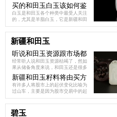
变化，比如会发暗、变黄，纯白无暇
买的和田玉白玉该如何鉴
的玉质竟然不复存在。玉石戴着戴着
别？
白玉是和田玉各个种类中最受人关注
就变黄的情况是常见的，而其中的
的，尤其是羊脂白玉，它是新疆和田
缘...
白玉中的极品，白、糯、润、温、
细，且数量极少。目前市场价格以克
计算，非常珍贵!如何鉴别和田玉白
新疆和田玉
玉...
听说和田玉资源跟市场都
枯竭了?
经常听人说和田玉资源枯竭了，然如
果从储备角度来说，和田玉还是很多
的。那么问题在哪里呢?主要因为和
新疆和田玉籽料将由买方
田玉的挖掘成本越来越高，而且现在
市场转变为卖方市场
有许多人将股市上的起伏变化比喻为
因为政府的限制，而且允许开采的
过山车，主要是因为股市交易中的起
矿...
伏变化迅速而剧烈，高低价格的落差
十分明显。而这种“过山车”式起伏变
化在经济领域同样适用，而这种增...
碧玉