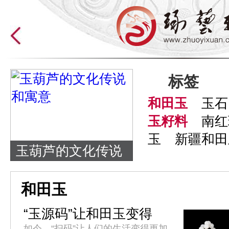
标签
和田玉
玉石
玉籽料
南红
玉
新疆和田
玉葫芦的文化传说
和寓意
和田玉
“玉源码”让和田玉变得
更“透明”
如今，“扫码”让人们的生活变得更加