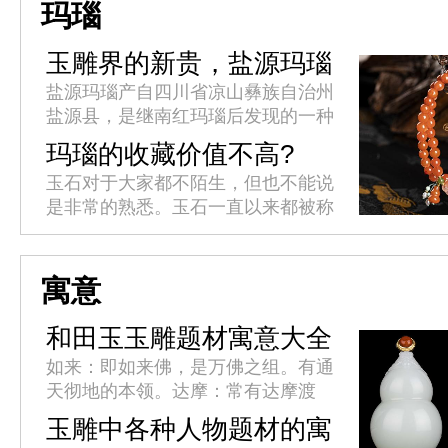
内里包裹的是色泽鲜艳、质感厚重
玛瑙
的...
玉雕界的新贵，盐源玛瑙
盐源玛瑙产自四川省凉山彝族自治州
盐源县，是继南红玛瑙后发现的一种
独特玛瑙品种。品质优良的盐源玛瑙
玛瑙的收藏价值不高?
原料价格丝毫不逊于南红，立意奇
玉石对于大家都不陌生，但也不能说
巧、雕工精良的成品更是价格一路攀
是非常的熟悉。玉石一直以来都被称
升...
之为名贵物品，但其实被叫做玉石的
未必都名贵，就像玛瑙来说吧，玛瑙
其实就是玉石之中价格最为低廉的
寓意
那...
和田玉玉雕题材寓意大全
如来：即如来佛，是万佛之组。有通
天彻地的本领。达摩：常有达摩渡
江，达摩过海，达摩面壁等造型。
玉雕中各种人物题材的寓