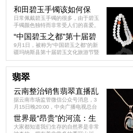
和田碧玉手镯该如何保
养?
日常佩戴碧玉手镯的很多，由于碧玉
手镯颜色独特而非常受人们的喜爱。
它精光内敛，一般呈菠菜绿，光下不
“中国碧玉之都”第十届碧
透。拿在手中盘摸一会，会感到有油
玉文化旅游节开幕
9月1日，被称为“中国碧玉之都”的新
的质感。该如何保养碧玉手镯呢?
疆玛纳斯县第十届碧玉文化旅游节暨
首届乡村文化旅游季开幕。据介绍，
本届碧玉文化旅游节由中国工艺美术
协会主办，新疆工艺美术协会协...
翡翠
云南整治销售翡翠直播乱
象
据云南市场监管微信公众号消息，3
月15日晚20:00，中央广播电视总台
315晚会曝光了云南省昆明呈贡区承
世界最“昂贵”的河流：生
泽字节(云南)科技有限公司在网络直
产全球95%的翡翠玉石
大家都知道我们生存的自然界是非常
播平台销售翡翠涉嫌假冒...