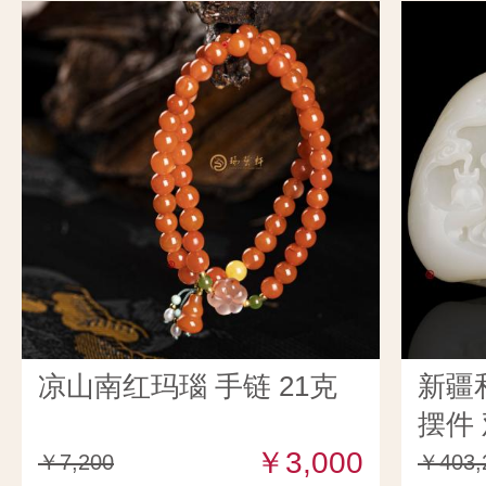
凉山南红玛瑙 手链 21克
新疆
摆件 
￥3,000
￥7,200
￥403,