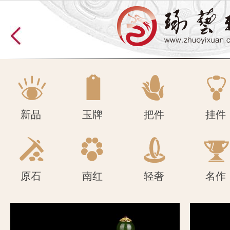
原石
南红
轻奢
名作
新品
玉牌
把件
挂件
原石
南红
轻奢
名作