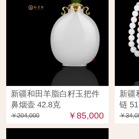
新疆和田羊脂白籽玉把件
新疆
鼻烟壶 42.8克
链 51
￥85,000
￥204,000
￥34,0