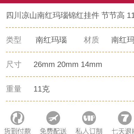
四川凉山南红玛瑙锦红挂件 节节高 1
类型
南红玛瑙
材质
南红
尺寸
26mm 20mm 14mm
重量
11克