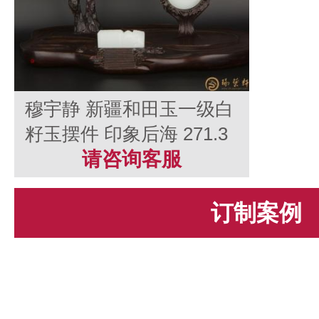
穆宇静 新疆和田玉一级白
籽玉摆件 印象后海 271.3
克
请咨询客服
订制案例