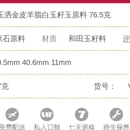
洒金皮羊脂白玉籽玉原料 76.5克
原石原料
材质
和田玉籽料
0.5mm 40.6mm 11mm
7克
货号：