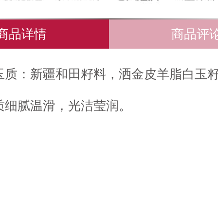
商品详情
商品评
玉质：新疆和田籽料，洒金皮羊脂白玉
质细腻温滑，光洁莹润。