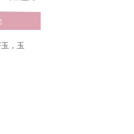
论
籽玉，玉