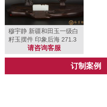
穆宇静 新疆和田玉一级白
籽玉摆件 印象后海 271.3
克
请咨询客服
订制案例