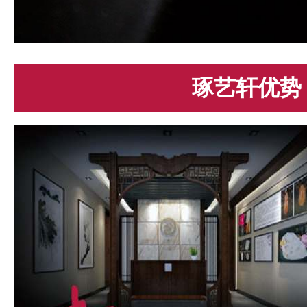
琢艺轩优势