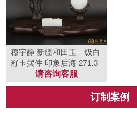
穆宇静 新疆和田玉一级白
籽玉摆件 印象后海 271.3
克
请咨询客服
订制案例