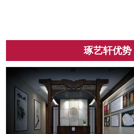
琢艺轩优势