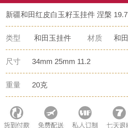
新疆和田红皮白玉籽玉挂件 涅槃 19.
类型
和田玉挂件
材质
和
尺寸
34mm 25mm 11.2
重量
20克