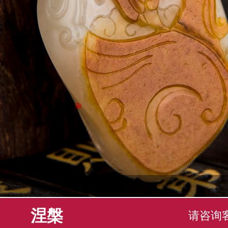
涅槃
请咨询