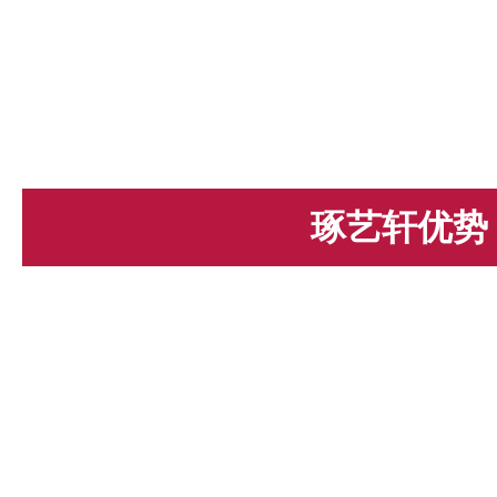
琢艺轩优势