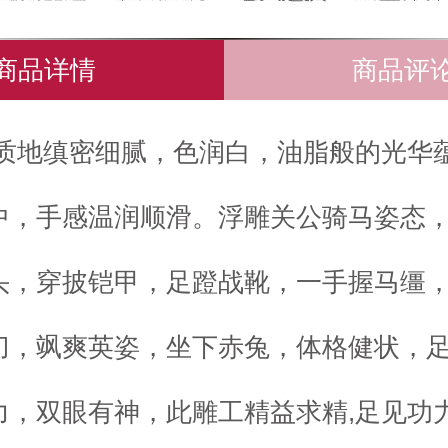
商品详情
商品评
质地缜密细腻，色润白，油脂般的光华
中，手感温润顺滑。浮雕关公骑马姿态
头，穿披铠甲，足蹬战靴，一手握马缰
刀，飒爽英姿，坐下赤兔，体格健状，
力，双眼有神，此雕工精益求精,足见功