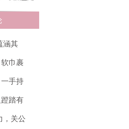
论
蕴涵其
，软巾裹
，一手持
足蹬踏有
力，关公