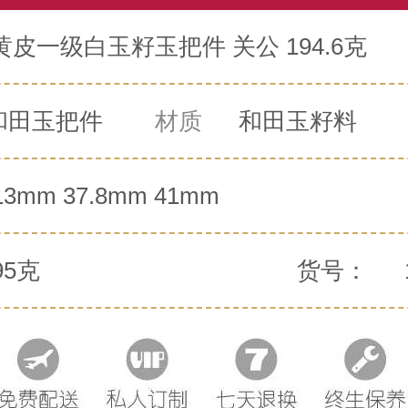
皮一级白玉籽玉把件 关公 194.6克
和田玉把件
材质
和田玉籽料
13mm 37.8mm 41mm
95克
货号：