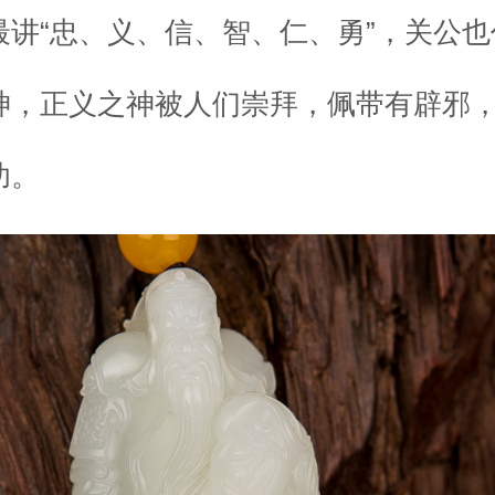
最讲“忠、义、信、智、仁、勇”，关公
神，正义之神被人们崇拜，佩带有辟邪
功。