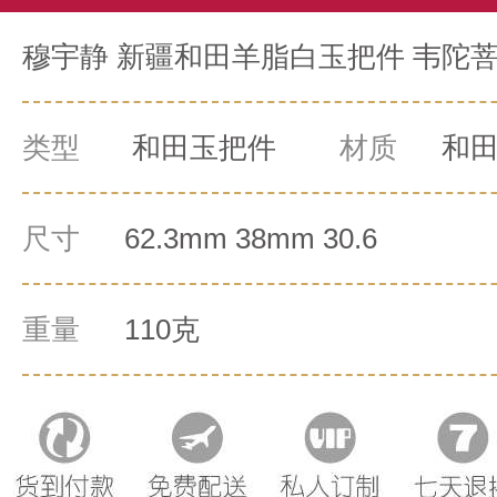
穆宇静 新疆和田羊脂白玉把件 韦陀菩萨 
类型
和田玉把件
材质
和
尺寸
62.3mm 38mm 30.6
重量
110克