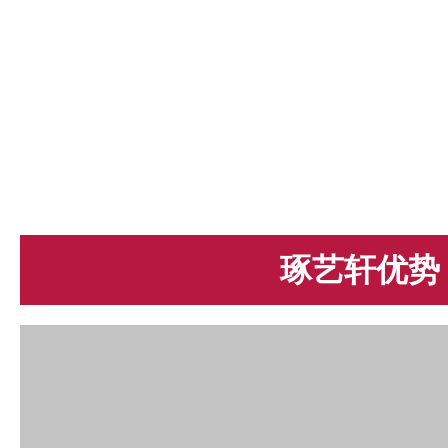
琢艺轩优势