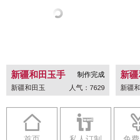
新疆和田玉手
新疆
制作完成
新疆和田玉
人气：7629
新疆
串 龙生九子
白玉
一念
首页
私人订制
免费