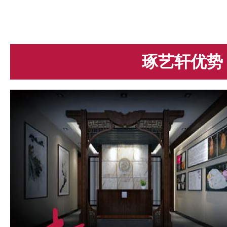
琢艺轩优势