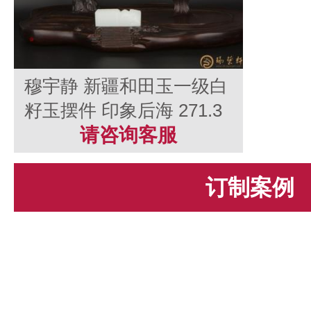
穆宇静 新疆和田玉一级白
籽玉摆件 印象后海 271.3
克
请咨询客服
订制案例