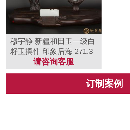
穆宇静 新疆和田玉一级白
籽玉摆件 印象后海 271.3
克
请咨询客服
订制案例