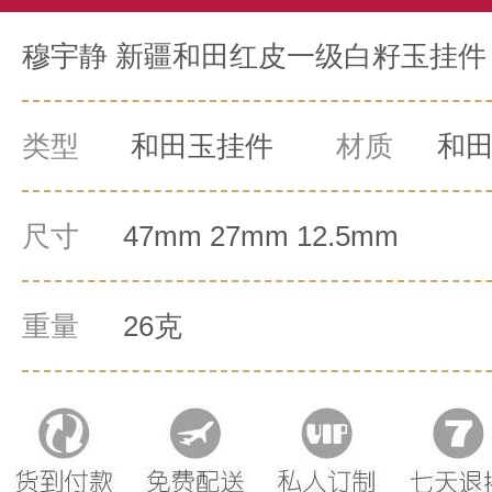
穆宇静 新疆和田红皮一级白籽玉挂件 转
类型
和田玉挂件
材质
和
尺寸
47mm 27mm 12.5mm
重量
26克