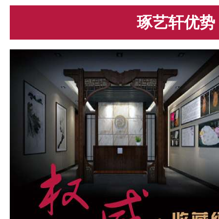
琢艺轩优势