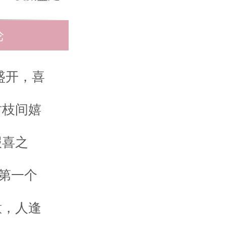
论
盛开，喜
树枝间嬉
报喜之
鹊第一个
意，人逢