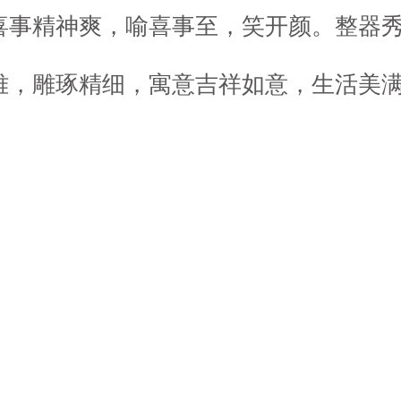
喜事精神爽，喻喜事至，笑开颜。整器
雅，雕琢精细，寓意吉祥如意，生活美