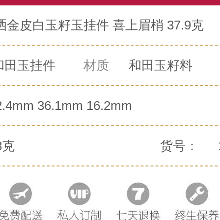
金皮白玉籽玉挂件 喜上眉梢 37.9克
和田玉挂件
材质
和田玉籽料
2.4mm 36.1mm 16.2mm
8克
货号：