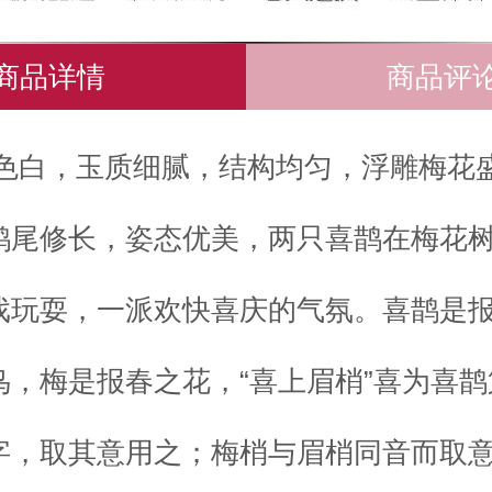
商品详情
商品评
色白，玉质细腻，结构均匀，浮雕梅花
鹊尾修长，姿态优美，两只喜鹊在梅花
戏玩耍，一派欢快喜庆的气氛。喜鹊是
鸟，梅是报春之花，“喜上眉梢”喜为喜
字，取其意用之；梅梢与眉梢同音而取