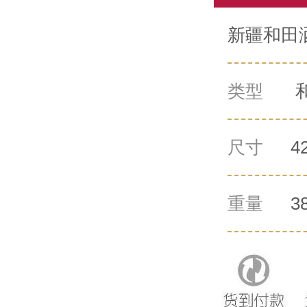
新疆和田洒
类型
尺寸
4
重量
3