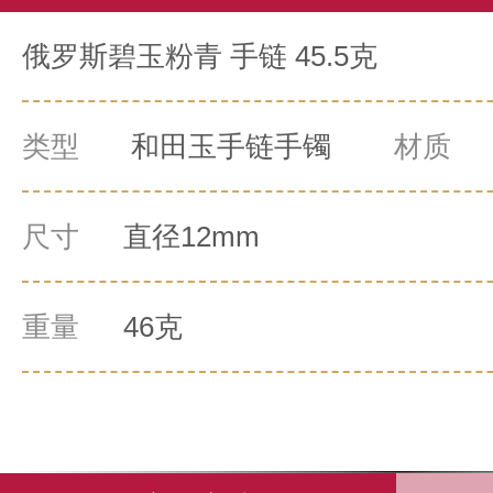
俄罗斯碧玉粉青 手链 45.5克
类型
和田玉手链手镯
材质
0
尺寸
直径12mm
重量
46克