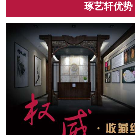
琢艺轩优势