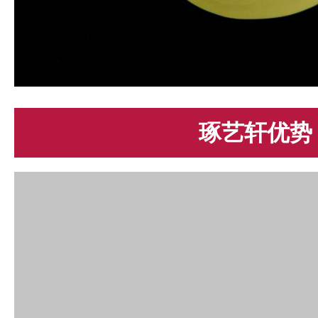
琢艺轩优势