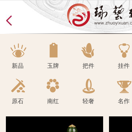
原石
南红
轻奢
名作
新品
玉牌
把件
挂件
原石
南红
轻奢
名作