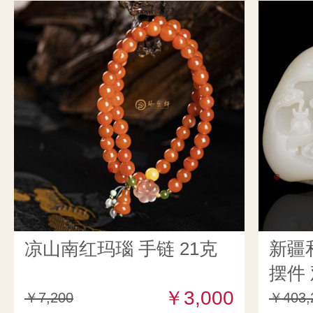
凉山南红玛瑙 手链 21克
新疆
摆件 
￥3,000
￥7,200
￥403,