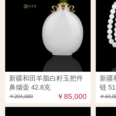
新疆和田羊脂白籽玉把件
新疆
鼻烟壶 42.8克
链 51
￥85,000
￥204,000
￥34,0