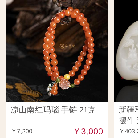
凉山南红玛瑙 手链 21克
新疆
摆件 
￥3,000
￥7,200
￥403,