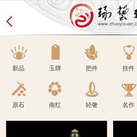
原石
南红
轻奢
名作
新品
玉牌
把件
挂件
原石
南红
轻奢
名作