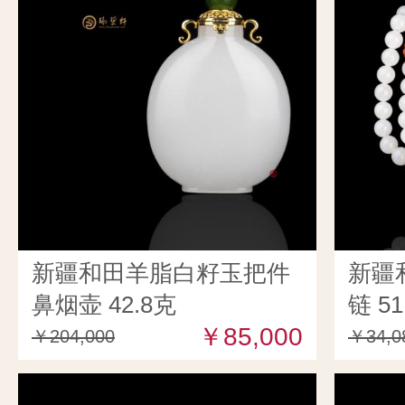
新疆和田羊脂白籽玉把件
新疆
鼻烟壶 42.8克
链 51
￥85,000
￥204,000
￥34,0